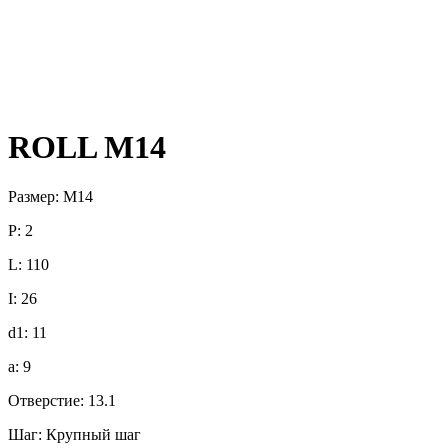
ROLL M14
Размер: M14
P: 2
L: 110
I: 26
d1: 11
a: 9
Отверстие: 13.1
Шаг: Крупный шаг