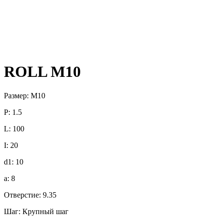
ROLL M10
Размер: M10
P: 1.5
L: 100
I: 20
d1: 10
a: 8
Отверстие: 9.35
Шаг: Крупный шаг