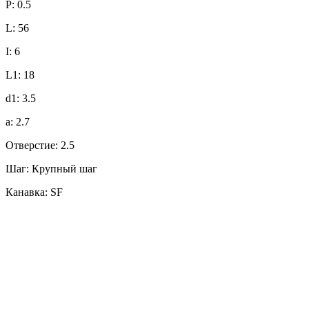
P: 0.5
L: 56
I: 6
L1: 18
d1: 3.5
a: 2.7
Отверстие: 2.5
Шаг: Крупный шаг
Канавка: SF