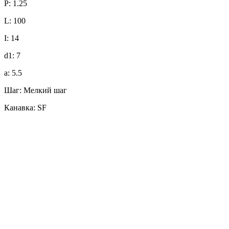
P: 1.25
L: 100
I: 14
d1: 7
a: 5.5
Шаг: Мелкий шаг
Канавка: SF