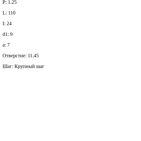
P: 1.25
L: 110
I: 24
d1: 9
a: 7
Отверстие: 11.45
Шаг: Крупный шаг