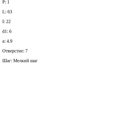
P: 1
L: 63
I: 22
d1: 6
a: 4.9
Отверстие: 7
Шаг: Мелкий шаг