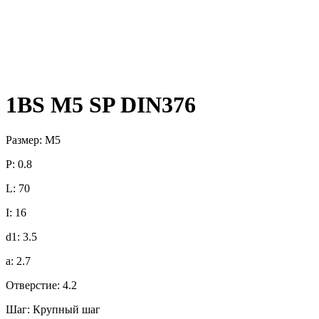
1BS M5 SP DIN376
Размер: M5
P: 0.8
L: 70
I: 16
d1: 3.5
a: 2.7
Отверстие: 4.2
Шаг: Крупный шаг