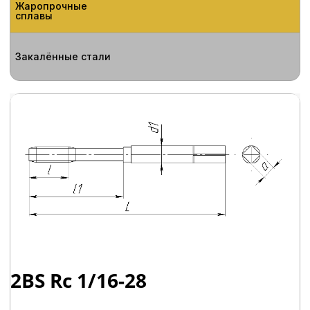
Общая длина, L
90
Рабочая длина, l
18
Длина обнижения, l1
10.01
Диаметр хвостовика, d1
6
Размер квадрата, a
4.9
Наружный диаметр, d
7.723
В корзину