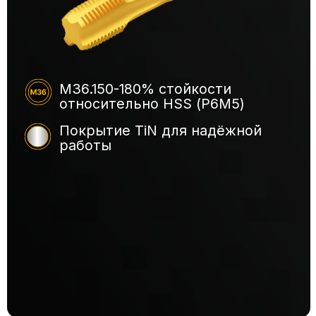
Покрытие TiN для надёжной
работы
Применяемость серии на популярных материалах
Cт3
Сталь 20
09Г2С
Сталь 45
65Г
Конструкционные
стали
40Х
ШХ15
30ХГСА
38ХН3МФА
Нержавеющие
стали
СЧ35
ВЧ35
Чугуны
СЧ20
Легкие сплавы