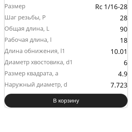
Оставить заявку
105082, Москва
ул. Бакунинская, Д 69, офис 35Б
Меню
Реквизиты
Преимущества
ООО «ВЕЛЕС»
Наши товары
ИНН 9701144575
О нас