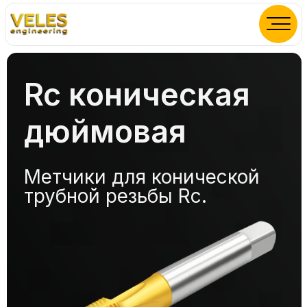
Rc коническая
дюймовая
Метчики для конической
трубной резьбы Rc.
М36.150-180% стойкости
относительно HSS (Р6М5)