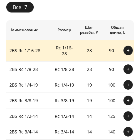
Режим работы
Наши клиенты
Все
7
ПН-ПТ: 8:00 - 19:00
+7 (495) 128-06-38
veles@veles-tools.ru
Шаг
Общая
Наименование
Размер
резьбы, P
длина, L
© 2025
Политика обработки персональных данных
Rc 1/16-
2BS Rc 1/16-28
28
90
+
28
2BS Rc 1/8-28
Rc 1/8-28
28
90
+
2BS Rc 1/4-19
Rc 1/4-19
19
100
+
2BS Rc 3/8-19
Rc 3/8-19
19
100
+
2BS Rc 1/2-14
Rc 1/2-14
14
125
+
2BS Rc 3/4-14
Rc 3/4-14
14
140
+